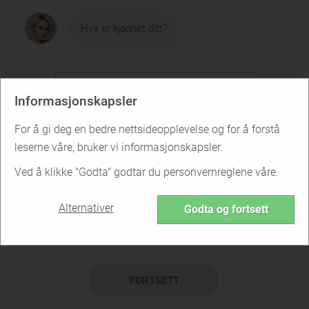
Hva er kjønnet ditt?
👨‍🦱 Mann
Informasjonskapsler
For å gi deg en bedre nettsideopplevelse og for å forstå
👩‍🦰 Kvinne
leserne våre, bruker vi informasjonskapsler.
Ved å klikke "Godta" godtar du personvernreglene våre.
⚧️ Trans
Alternativer
Godta og fortsett
🌈 Annet
FORTSETT