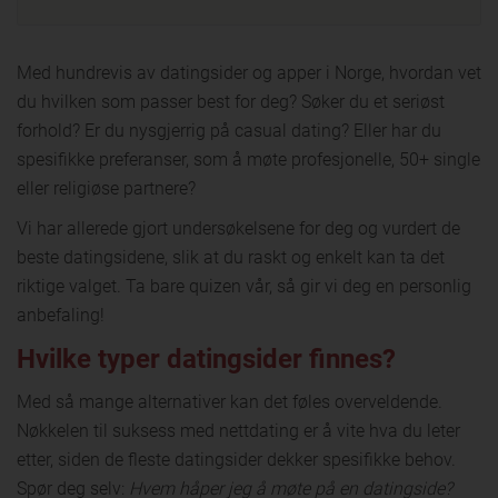
Med hundrevis av datingsider og apper i Norge, hvordan vet
du hvilken som passer best for deg? Søker du et seriøst
forhold? Er du nysgjerrig på casual dating? Eller har du
spesifikke preferanser, som å møte profesjonelle, 50+ single
eller religiøse partnere?
Vi har allerede gjort undersøkelsene for deg og vurdert de
beste datingsidene, slik at du raskt og enkelt kan ta det
riktige valget. Ta bare quizen vår, så gir vi deg en personlig
anbefaling!
Hvilke typer datingsider finnes?
Med så mange alternativer kan det føles overveldende.
Nøkkelen til suksess med nettdating er å vite hva du leter
etter, siden de fleste datingsider dekker spesifikke behov.
Spør deg selv:
Hvem håper jeg å møte på en datingside?