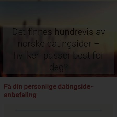
Det finnes hundrevis av
norske datingsider –
hvilken passer best for
deg?
Få din personlige datingside-
anbefaling